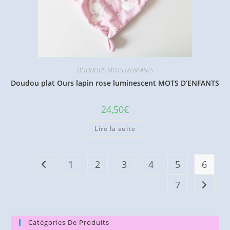
DOUDOUS MOTS D'ENFANTS
Doudou plat Ours lapin rose luminescent MOTS D’ENFANTS
24,50
€
Lire la suite
1
2
3
4
5
6
7
Catégories De Produits