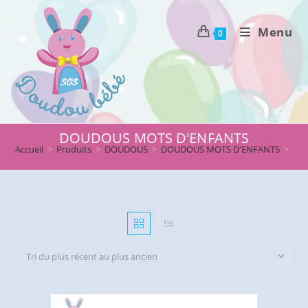
Skip
to
Menu
0
content
DOUDOUS MOTS D'ENFANTS
Accueil
>
Produits
>
DOUDOUS
>
DOUDOUS MOTS D'ENFANTS
>
Pag
Tri du plus récent au plus ancien