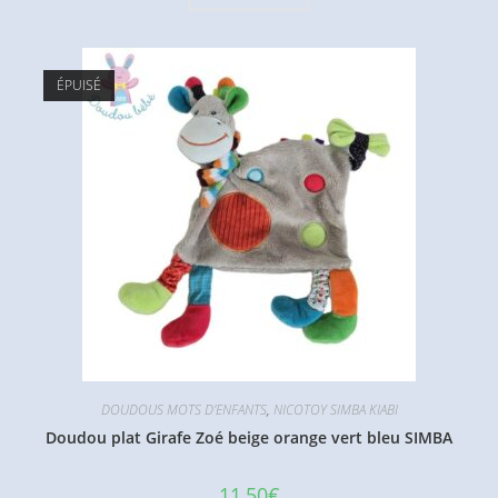
ÉPUISÉ
DOUDOUS MOTS D'ENFANTS
,
NICOTOY SIMBA KIABI
Doudou plat Girafe Zoé beige orange vert bleu SIMBA
11,50
€