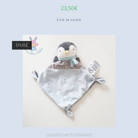
23,50
€
Lire la suite
ÉPUISÉ
DOUDOUS MOTS D'ENFANTS