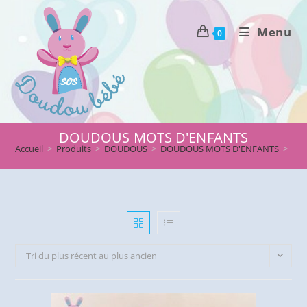
Skip
to
Menu
0
content
DOUDOUS MOTS D'ENFANTS
Accueil
>
Produits
>
DOUDOUS
>
DOUDOUS MOTS D'ENFANTS
>
Pag
Tri du plus récent au plus ancien