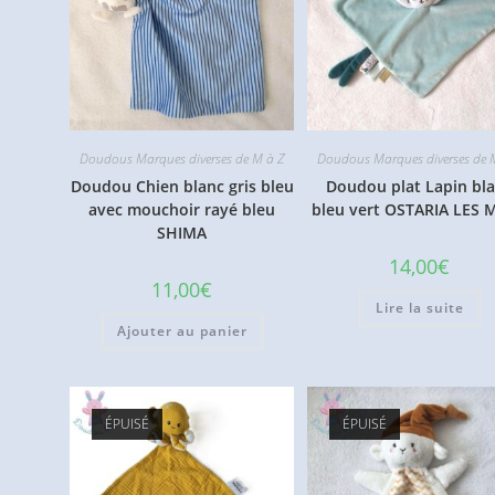
Doudous Marques diverses de M à Z
Doudous Marques diverses de 
Doudou Chien blanc gris bleu
Doudou plat Lapin bl
avec mouchoir rayé bleu
bleu vert OSTARIA LES 
SHIMA
14,00
€
11,00
€
Lire la suite
Ajouter au panier
ÉPUISÉ
ÉPUISÉ