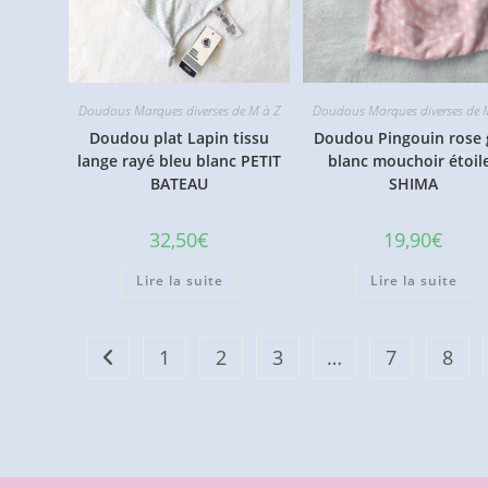
Doudous Marques diverses de M à Z
Doudous Marques diverses de 
Doudou plat Lapin tissu
Doudou Pingouin rose 
lange rayé bleu blanc PETIT
blanc mouchoir étoil
BATEAU
SHIMA
32,50
€
19,90
€
Lire la suite
Lire la suite
1
2
3
…
7
8