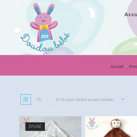
Skip
to
Accu
content
Accueil
>
Prod
Tri du plus récent au plus ancien
ÉPUISÉ