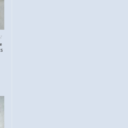
 Z
e
ES