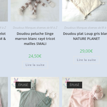
M à Z
Doudous Marques diverses de M à Z
Doudous Marques diverses de M à
elot
Doudou peluche Singe
Doudou plat Loup gris bla
OM &
marron blanc rayé tricot
NATURE PLANET
mailles SMALI
29,00
€
24,50
€
Lire la suite
Lire la suite
ÉPUISÉ
ÉPUISÉ