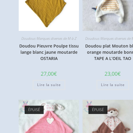
Doudous Marques diverses de M à Z
Doudous Marques diverses de 
Doudou Pieuvre Poulpe tissu
Doudou plat Mouton b
lange blanc jaune moutarde
orange moutarde bon
OSTARIA
TAPE A L’OEIL TAO
27,00
€
23,00
€
Lire la suite
Lire la suite
ÉPUISÉ
ÉPUISÉ