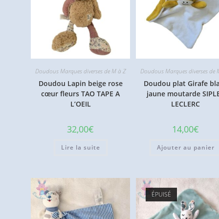
Doudous Marques diverses de M à Z
Doudous Marques diverses de 
Doudou Lapin beige rose
Doudou plat Girafe bl
cœur fleurs TAO TAPE A
jaune moutarde SIPL
L’OEIL
LECLERC
32,00
€
14,00
€
Lire la suite
Ajouter au panier
ÉPUISÉ