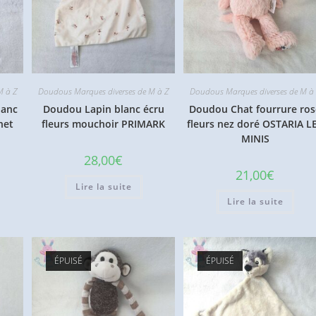
M à Z
Doudous Marques diverses de M à Z
Doudous Marques diverses de M à
lanc
Doudou Lapin blanc écru
Doudou Chat fourrure ros
net
fleurs mouchoir PRIMARK
fleurs nez doré OSTARIA L
MINIS
28,00
€
21,00
€
Lire la suite
Lire la suite
ÉPUISÉ
ÉPUISÉ