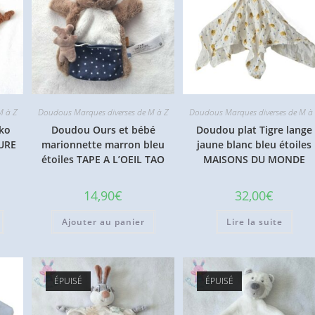
M à Z
Doudous Marques diverses de M à Z
Doudous Marques diverses de M à
ko
Doudou Ours et bébé
Doudou plat Tigre lange
TURE
marionnette marron bleu
jaune blanc bleu étoiles
étoiles TAPE A L’OEIL TAO
MAISONS DU MONDE
14,90
€
32,00
€
Ajouter au panier
Lire la suite
ÉPUISÉ
ÉPUISÉ