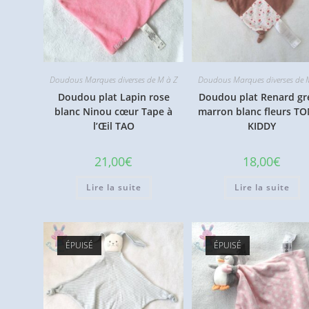
Doudous Marques diverses de M à Z
Doudous Marques diverses de 
Doudou plat Lapin rose
Doudou plat Renard gr
blanc Ninou cœur Tape à
marron blanc fleurs T
l’Œil TAO
KIDDY
21,00
€
18,00
€
Lire la suite
Lire la suite
ÉPUISÉ
ÉPUISÉ