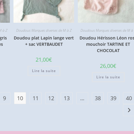
M à Z
Doudous Marques diverses de M à Z
Doudous Marques diverses de M à
gris
Doudou plat Lapin lange vert
Doudou Hérisson Léon ro
es
+ sac VERTBAUDET
mouchoir TARTINE ET
CHOCOLAT
21,00
€
26,00
€
Lire la suite
Lire la suite
9
10
11
12
13
…
38
39
40