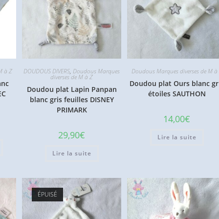
M à Z
DOUDOUS DIVERS
,
Doudous Marques
Doudous Marques diverses de M à
diverses de M à Z
anc
Doudou plat Ours blanc gr
Doudou plat Lapin Panpan
EC
étoiles SAUTHON
blanc gris feuilles DISNEY
PRIMARK
14,00
€
29,90
€
Lire la suite
Lire la suite
ÉPUISÉ