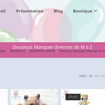
eil
Présentation
Blog
Boutique
Doudous Marques diverses de M à Z
uits
>
DOUDOUS
>
DOUDOUS DIVERS
>
Doudous Marques diverses de M
VOIR :
24
48
TO
ÉPUISÉ