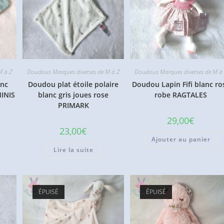
M à Z
Doudous Marques diverses de M à Z
Doudous Marques diverses de M à
anc
Doudou plat étoile polaire
Doudou Lapin Fifi blanc ro
MINIS
blanc gris joues rose
robe RAGTALES
PRIMARK
29,00
€
23,00
€
Ajouter au panier
Lire la suite
ÉPUISÉ
ÉPUISÉ