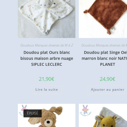
Doudous Marques diverses de M à Z
Doudous Marques diverses de 
Doudou plat Ours blanc
Doudou plat Singe Oe
bisous maison arbre nuage
marron blanc noir NA
SIPLEC LECLERC
PLANET
21,90
€
24,90
€
Lire la suite
Ajouter au panier
ÉPUISÉ