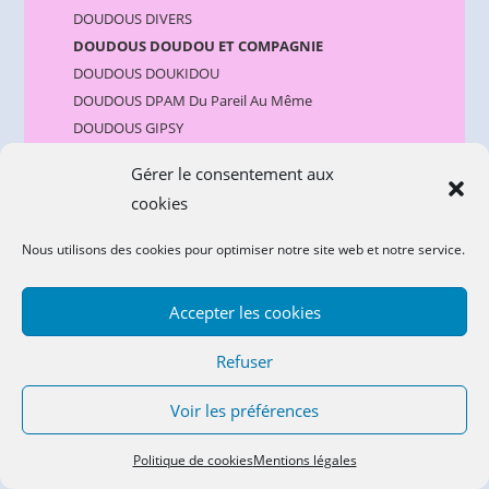
DOUDOUS DIVERS
DOUDOUS DOUDOU ET COMPAGNIE
DOUDOUS DOUKIDOU
DOUDOUS DPAM Du Pareil Au Même
DOUDOUS GIPSY
DOUDOUS HISTOIRE D'OURS
Gérer le consentement aux
DOUDOUS KALOO
cookies
DOUDOUS KIMBALOO
DOUDOUS KLORANE BEBISOL MUSTI
Nous utilisons des cookies pour optimiser notre site web et notre service.
DOUDOUS LES CHATOUNETS
DOUDOUS LES DEGLINGOS
Accepter les cookies
DOUDOUS MOTS D'ENFANTS
DOUDOUS MOULIN ROTY
Refuser
DOUDOUS NATTOU
NICOTOY SIMBA KIABI
Voir les préférences
DOUDOUS NOUKIE'S
DOUDOUS OBAIBI
Politique de cookies
Mentions légales
DOUDOUS ORCHESTRA