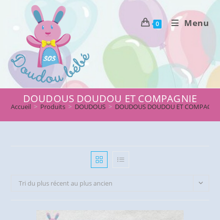
Skip
to
Menu
0
content
DOUDOUS DOUDOU ET COMPAGNIE
Accueil
>
Produits
>
DOUDOUS
>
DOUDOUS DOUDOU ET COMPAGNI
Tri du plus récent au plus ancien