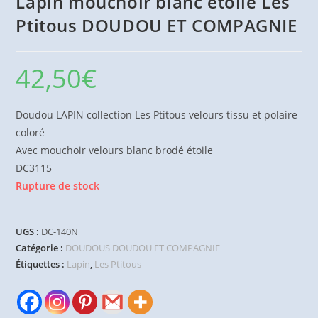
Lapin mouchoir blanc étoile Les
Ptitous DOUDOU ET COMPAGNIE
42,50
€
Doudou LAPIN collection Les Ptitous velours tissu et polaire
coloré
Avec mouchoir velours blanc brodé étoile
DC3115
Rupture de stock
UGS :
DC-140N
Catégorie :
DOUDOUS DOUDOU ET COMPAGNIE
Étiquettes :
Lapin
,
Les Ptitous