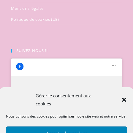
Mentions légales
Politique de cookies (UE)
SUIVEZ-NOUS !!!
Cliquez pour accepter les cookies
Gérer le consentement aux
marketing et activer ce contenu
cookies
Nous utilisons des cookies pour optimiser notre site web et notre service.