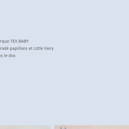
TEX
BABY
rque TEX BABY
odé papillons et Little Fairy
ns le dos