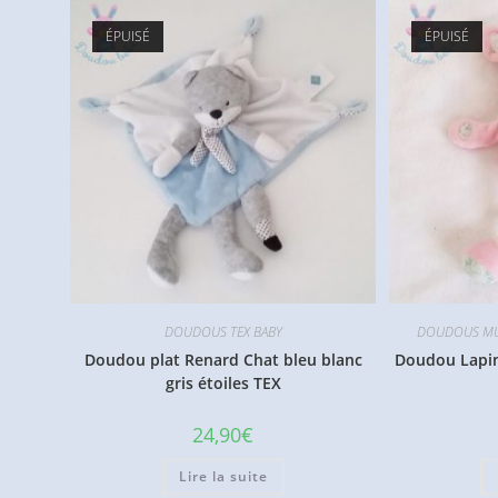
ÉPUISÉ
ÉPUISÉ
DOUDOUS TEX BABY
DOUDOUS MU
Doudou plat Renard Chat bleu blanc
Doudou Lapin 
gris étoiles TEX
24,90
€
Lire la suite