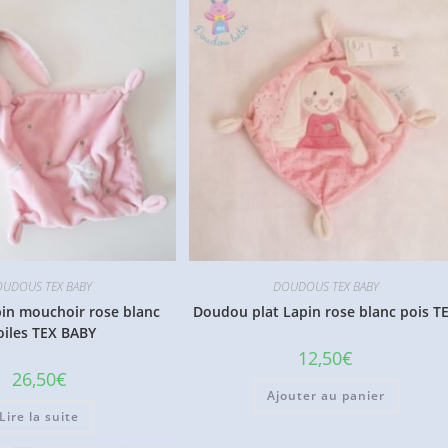
UDOUS TEX BABY
DOUDOUS TEX BABY
in mouchoir rose blanc
Doudou plat Lapin rose blanc pois T
oiles TEX BABY
12,50
€
26,50
€
Ajouter au panier
Lire la suite