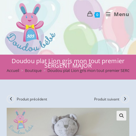
Skip
to
Menu
0
content
Doudou plat Lion gris mon tout premier
SERGENT MAJOR
Accueil
>
Boutique
>
Doudou plat Lion gris mon tout premier SERGE
Produit précédent
Produit suivant