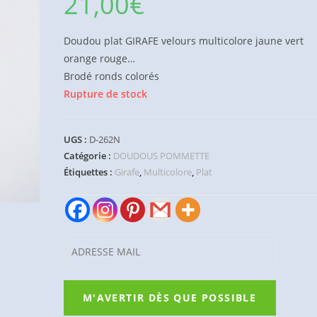
21,00
€
Doudou plat GIRAFE velours multicolore jaune vert
orange rouge…
Brodé ronds colorés
Rupture de stock
UGS :
D-262N
Catégorie :
DOUDOUS POMMETTE
Étiquettes :
Girafe
,
Multicolore
,
Plat