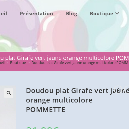
eil
Présentation
Blog
Boutique
 plat Girafe vert jaune orange multicolore P
eil
>
Boutique
>
Doudou plat Girafe vert jaune orange multicolore POMM
Doudou plat Girafe vert jaun
orange multicolore
POMMETTE