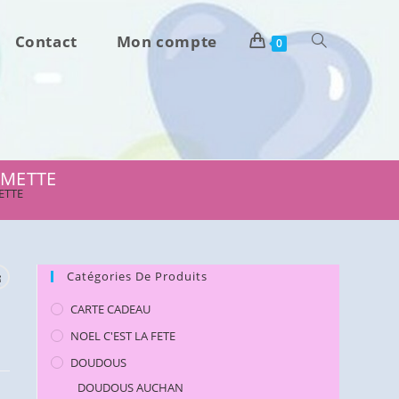
Contact
Mon compte
Toggle
0
website
search
OMMETTE
ETTE
e
Catégories De Produits
CARTE CADEAU
NOEL C'EST LA FETE
DOUDOUS
DOUDOUS AUCHAN