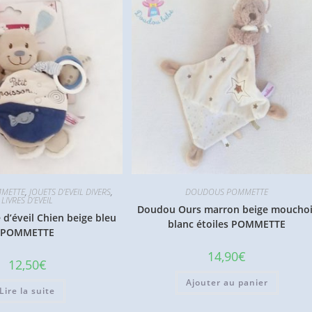
METTE
,
JOUETS D'EVEIL DIVERS
,
DOUDOUS POMMETTE
LIVRES D'EVEIL
Doudou Ours marron beige mouchoi
 d’éveil Chien beige bleu
blanc étoiles POMMETTE
POMMETTE
14,90
€
12,50
€
Ajouter au panier
Lire la suite