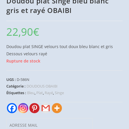
Doudou plat Singe bleu blanc
gris et rayé OBAIBI
22,90
€
Doudou plat SINGE velours tout doux bleu blanc et gris
Dessous velours rayé
Rupture de stock
UGS :
D-586N
Catégorie :
DOUDOUS OBAIBI
Étiquettes :
Bleu
,
Plat
,
Rayé
,
Singe