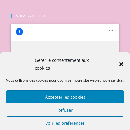
SUIVEZ-NOUS !!!
Cliquez pour accepter les cookies
Gérer le consentement aux
marketing et activer ce contenu
cookies
Nous utilisons des cookies pour optimiser notre site web et notre service.
Accepter les cookies
Refuser
Voir les préférences
Copyright 2026
sosdoudoubebe.com