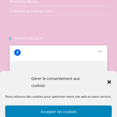
Mentions légales
Politique de cookies (UE)
SUIVEZ-NOUS !!!
Cliquez pour accepter les cookies
Gérer le consentement aux
marketing et activer ce contenu
cookies
Nous utilisons des cookies pour optimiser notre site web et notre service.
Accepter les cookies