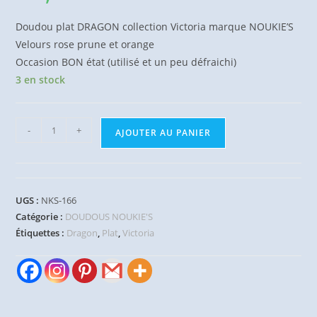
Doudou plat DRAGON collection Victoria marque NOUKIE’S
Velours rose prune et orange
Occasion BON état (utilisé et un peu défraichi)
3 en stock
quantité
-
+
AJOUTER AU PANIER
de
Doudou
plat
Dragon
UGS :
NKS-166
Victoria
Catégorie :
DOUDOUS NOUKIE'S
prune
Étiquettes :
Dragon
,
Plat
,
Victoria
rose
orange
NOUKIE'S