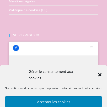
Mentions légales
Politique de cookies (UE)
SUIVEZ-NOUS !!!
Cliquez pour accepter les cookies
Gérer le consentement aux
marketing et activer ce contenu
cookies
Nous utilisons des cookies pour optimiser notre site web et notre service.
Accepter les cookies