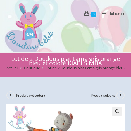
Skip
to
Menu
0
content
Lot de 2 Doudous plat Lama gris orange
bleu et coloré KIABI SIMBA
Accueil
>
Boutique
>
Lot de 2 Doudous plat Lama gris orange bleu et 
Produit précédent
Produit suivant