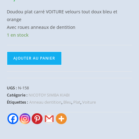
Doudou plat carré VOITURE velours tout doux bleu et
orange
Avec roues anneaux de dentition
1 en stock
quantité
AJOUTER AU PANIER
de
Doudou
plat
voiture
UGS :
N-158
orange
Catégorie :
NICOTOY SIMBA KIABI
bleu
Étiquettes :
Anneau dentition
,
Bleu
,
Plat
,
Voiture
dentition
KIABI
JOGYSTAR