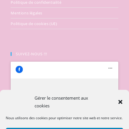
Politique de confidentialité
Mentions légales
Politique de cookies (UE)
SUIVEZ-NOUS !!!
Cliquez pour accepter les cookies
Gérer le consentement aux
marketing et activer ce contenu
cookies
Nous utilisons des cookies pour optimiser notre site web et notre service.