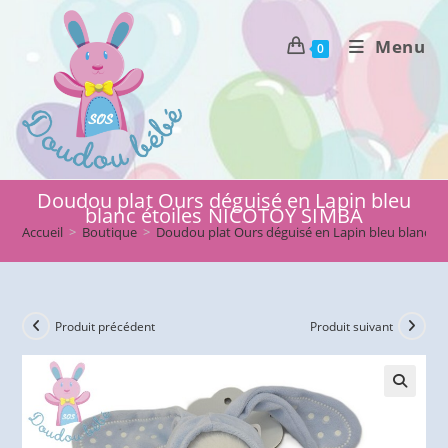
Skip
to
Menu
0
content
Doudou plat Ours déguisé en Lapin bleu
blanc étoiles NICOTOY SIMBA
Accueil
>
Boutique
>
Doudou plat Ours déguisé en Lapin bleu blanc é
Produit précédent
Produit suivant