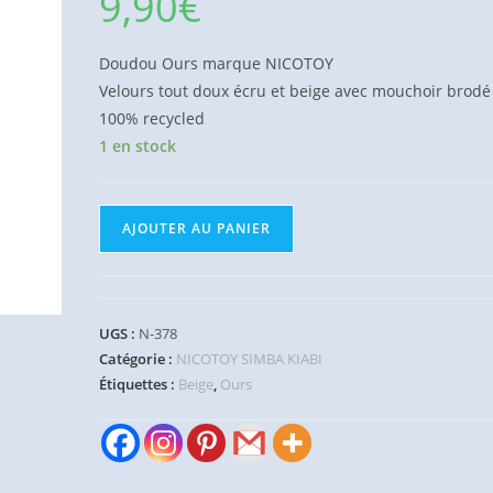
9,90
€
Doudou Ours marque NICOTOY
Velours tout doux écru et beige avec mouchoir brodé
100% recycled
1 en stock
quantité
AJOUTER AU PANIER
de
Doudou
Ours
beige
UGS :
N-378
écru
Catégorie :
NICOTOY SIMBA KIABI
mouchoir
Étiquettes :
Beige
,
Ours
100%
recycled
NICOTOY