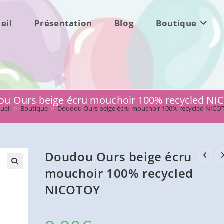
eil
Présentation
Blog
Boutique
u Ours beige écru mouchoir 100% recycled N
ueil
>
Boutique
>
Doudou Ours beige écru mouchoir 100% recycled NICO
Doudou Ours beige écru
mouchoir 100% recycled
NICOTOY