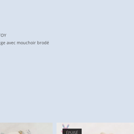
TOY
eige avec mouchoir brodé
ÉPUISÉ