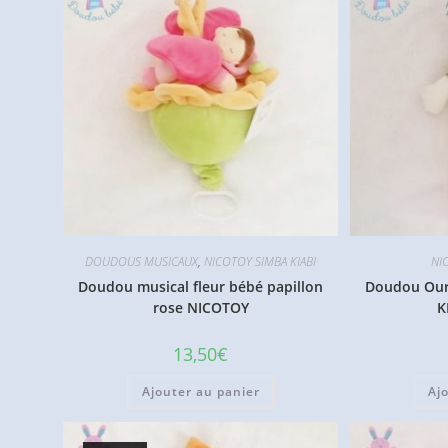
DOUDOUS MUSICAUX
,
NICOTOY SIMBA KIABI
NI
Doudou musical fleur bébé papillon
Doudou Ours
rose NICOTOY
K
13,50
€
Ajouter au panier
Aj