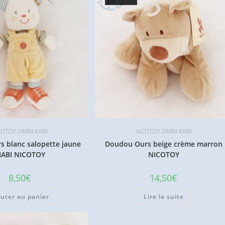
COTOY SIMBA KIABI
NICOTOY SIMBA KIABI
 blanc salopette jaune
Doudou Ours beige crème marron
IABI NICOTOY
NICOTOY
8,50
€
14,50
€
outer au panier
Lire la suite