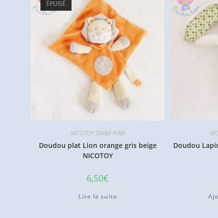
ÉPUISÉ
NICOTOY SIMBA KIABI
NI
Doudou plat Lion orange gris beige
Doudou Lapin
NICOTOY
6,50
€
Lire la suite
Aj