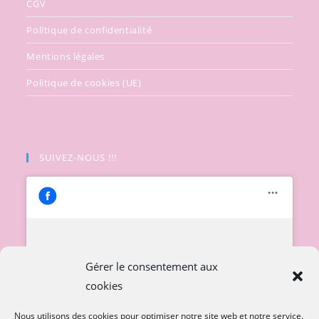
CGV
Politique de confidentialité
Mentions légales
Politique de cookies (UE)
SUIVEZ-NOUS !!!
Cliquez pour accepter les cookies
Gérer le consentement aux
marketing et activer ce contenu
cookies
Nous utilisons des cookies pour optimiser notre site web et notre service.