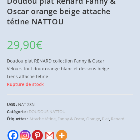
Doudou plat Renard Fanny &
Oscar orange beige attache
tétine NATTOU
29,90
€
Doudou plat RENARD collection Fanny & Oscar
Velours tout doux orange blanc et dessous beige
Liens attache tétine
Rupture de stock
UGS :
NAT-23N
Catégorie :
DOUDOUS NATTOU
Étiquettes :
Attache tétine
,
Fanny & Oscar
,
Orange
,
Plat
,
Renard