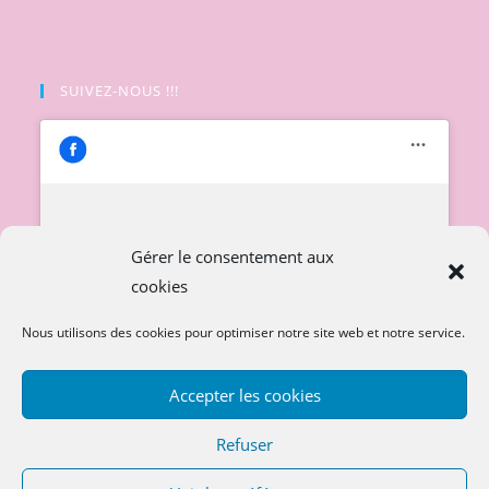
SUIVEZ-NOUS !!!
Cliquez pour accepter les cookies
Gérer le consentement aux
marketing et activer ce contenu
cookies
Nous utilisons des cookies pour optimiser notre site web et notre service.
Accepter les cookies
Refuser