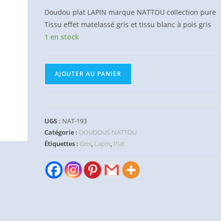
Doudou plat LAPIN marque NATTOU collection pure
Tissu effet matelassé gris et tissu blanc à pois gris
1 en stock
quantité
AJOUTER AU PANIER
de
Doudou
plat
Lapin
UGS :
NAT-193
pure
Catégorie :
DOUDOUS NATTOU
gris
Étiquettes :
Gris
,
Lapin
,
Plat
blanc
matelassé
NATTOU