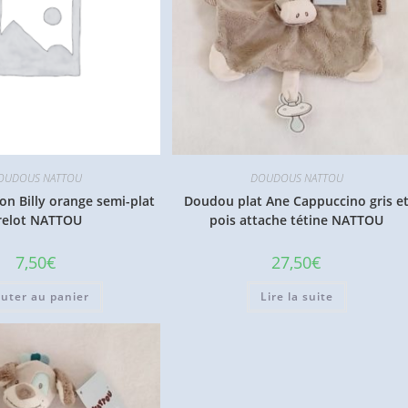
OUDOUS NATTOU
DOUDOUS NATTOU
n Billy orange semi-plat
Doudou plat Ane Cappuccino gris e
relot NATTOU
pois attache tétine NATTOU
7,50
€
27,50
€
outer au panier
Lire la suite