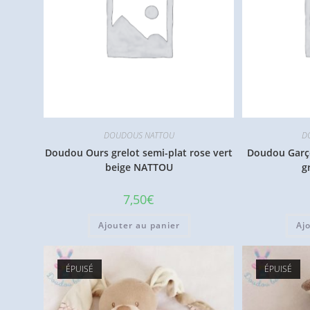
DOUDOUS NATTOU
D
Doudou Ours grelot semi-plat rose vert
Doudou Garço
beige NATTOU
g
7,50
€
Ajouter au panier
Aj
ÉPUISÉ
ÉPUISÉ