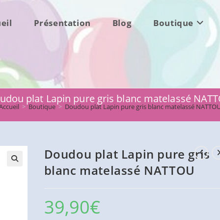
eil
Présentation
Blog
Boutique
udou plat Lapin pure gris blanc matelassé NAT
Accueil
>
Boutique
>
Doudou plat Lapin pure gris blanc matelassé NATTO
Doudou plat Lapin pure gris
blanc matelassé NATTOU
39,90
€