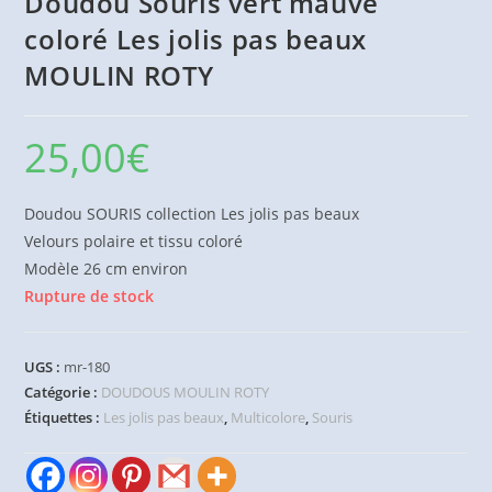
Doudou Souris vert mauve
coloré Les jolis pas beaux
MOULIN ROTY
25,00
€
Doudou SOURIS collection Les jolis pas beaux
Velours polaire et tissu coloré
Modèle 26 cm environ
Rupture de stock
UGS :
mr-180
Catégorie :
DOUDOUS MOULIN ROTY
Étiquettes :
Les jolis pas beaux
,
Multicolore
,
Souris