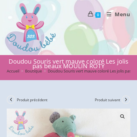
Skip
to
Menu
0
content
Doudou Souris vert mauve coloré Les jolis
pas beaux MOULIN ROTY
Accueil
>
Boutique
>
Doudou Souris vert mauve coloré Les jolis pas
Produit précédent
Produit suivant