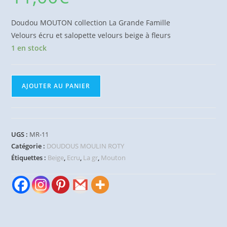
Doudou MOUTON collection La Grande Famille
Velours écru et salopette velours beige à fleurs
1 en stock
quantité
AJOUTER AU PANIER
de
Doudou
Mouton
beige
UGS :
MR-11
Grande
Catégorie :
DOUDOUS MOULIN ROTY
Famille
Étiquettes :
Beige
,
Ecru
,
La gr
,
Mouton
MOULIN
ROTY