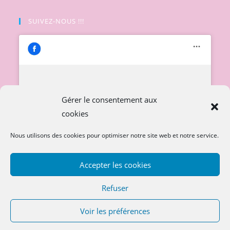
SUIVEZ-NOUS !!!
Cliquez pour accepter les cookies
Gérer le consentement aux
marketing et activer ce contenu
cookies
Nous utilisons des cookies pour optimiser notre site web et notre service.
Accepter les cookies
Refuser
Voir les préférences
Copyright 2026
sosdoudoubebe.com