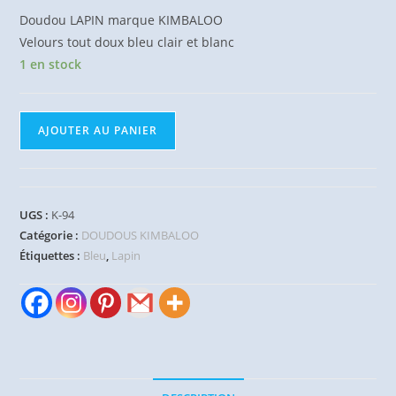
Doudou LAPIN marque KIMBALOO
Velours tout doux bleu clair et blanc
1 en stock
quantité
AJOUTER AU PANIER
de
Doudou
Lapin
bleu
UGS :
K-94
blanc
Catégorie :
DOUDOUS KIMBALOO
KIMBALOO
Étiquettes :
Bleu
,
Lapin