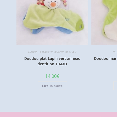
Doudous Marques diverses de M à Z
NI
Doudou plat Lapin vert anneau
Doudou mari
dentition TIAMO
14,00
€
Lire la suite