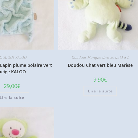
OUDOUS KALOO
Doudous Marques diverses de M à Z
Lapin plume polaire vert
Doudou Chat vert bleu Marèse
beige KALOO
9,90
€
29,00
€
Lire la suite
Lire la suite