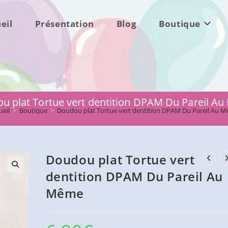
eil
Présentation
Blog
Boutique
u plat Tortue vert dentition DPAM Du Pareil A
ueil
>
Boutique
>
Doudou plat Tortue vert dentition DPAM Du Pareil Au 
Doudou plat Tortue vert
dentition DPAM Du Pareil Au
Même