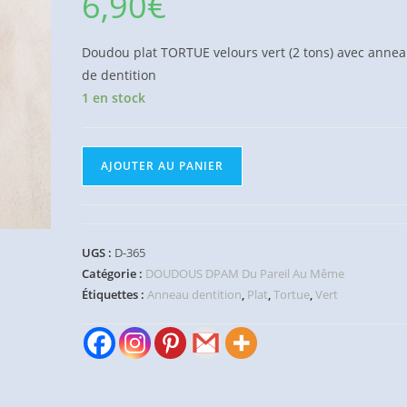
6,90
€
Doudou plat TORTUE velours vert (2 tons) avec anne
de dentition
1 en stock
quantité
AJOUTER AU PANIER
de
Doudou
plat
Tortue
UGS :
D-365
vert
Catégorie :
DOUDOUS DPAM Du Pareil Au Même
dentition
Étiquettes :
Anneau dentition
,
Plat
,
Tortue
,
Vert
DPAM
Du
Pareil
Au
Même