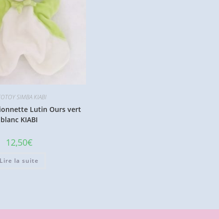
COTOY SIMBA KIABI
onnette Lutin Ours vert
blanc KIABI
12,50
€
Lire la suite