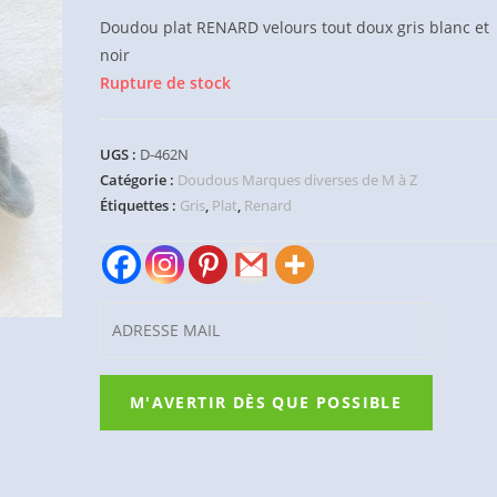
Doudou plat RENARD velours tout doux gris blanc et
noir
Rupture de stock
UGS :
D-462N
Catégorie :
Doudous Marques diverses de M à Z
Étiquettes :
Gris
,
Plat
,
Renard