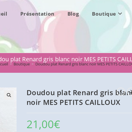
eil
Présentation
Blog
Boutique
ou plat Renard gris blanc noir MES PETITS CAI
cueil
>
Boutique
>
Doudou plat Renard gris blanc noir MES PETITS CAILL
Doudou plat Renard gris blan
noir MES PETITS CAILLOUX
21,00
€