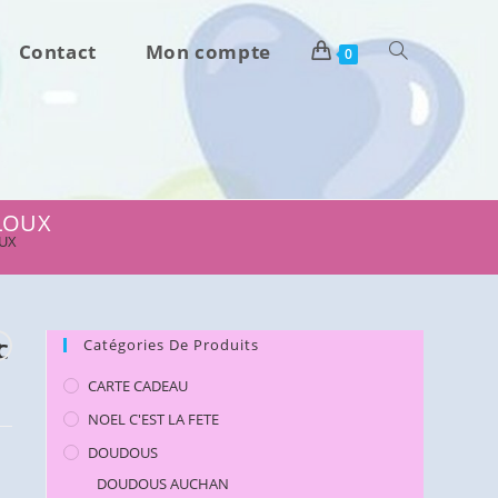
Contact
Mon compte
Toggle
0
website
search
LLOUX
OUX
c
Catégories De Produits
CARTE CADEAU
NOEL C'EST LA FETE
DOUDOUS
DOUDOUS AUCHAN