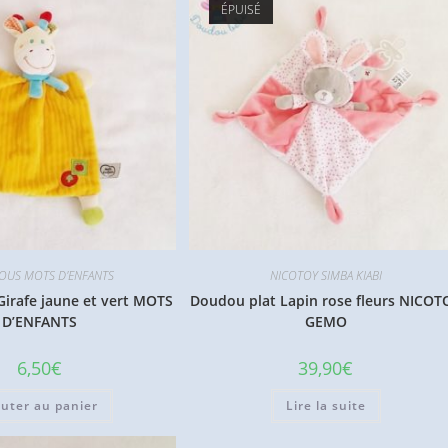
ÉPUISÉ
US MOTS D'ENFANTS
NICOTOY SIMBA KIABI
irafe jaune et vert MOTS
Doudou plat Lapin rose fleurs NICOT
D’ENFANTS
GEMO
6,50
€
39,90
€
outer au panier
Lire la suite