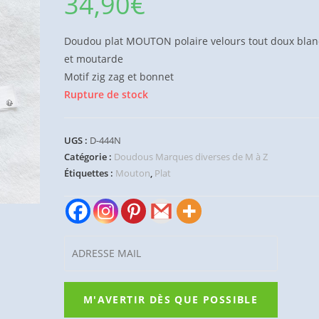
34,90
€
Doudou plat MOUTON polaire velours tout doux blan
et moutarde
Motif zig zag et bonnet
Rupture de stock
UGS :
D-444N
Catégorie :
Doudous Marques diverses de M à Z
Étiquettes :
Mouton
,
Plat