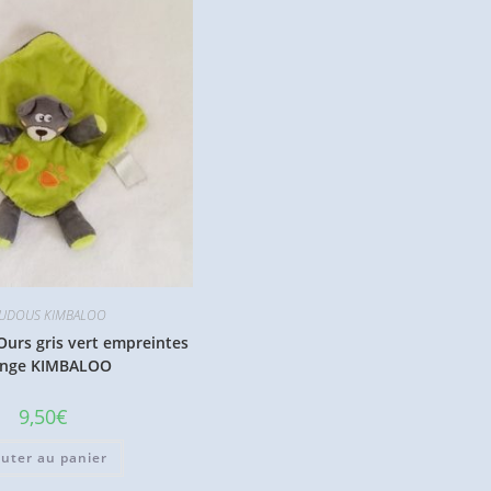
UDOUS KIMBALOO
urs gris vert empreintes
ange KIMBALOO
9,50
€
outer au panier