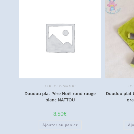
DOUDOUS NATTOU
DO
Doudou plat Père Noël rond rouge
Doudou plat O
blanc NATTOU
or
8,50
€
Ajouter au panier
Aj