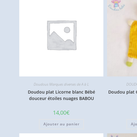
Doudous Marques diverses de A à L
DOUDO
Doudou plat Licorne blanc Bébé
Doudou plat G
douceur étoiles nuages BABOU
14,00
€
Ajouter au panier
Aj