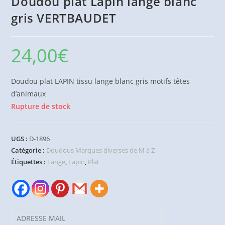
Doudou plat Lapin lange blanc
gris VERTBAUDET
24,00
€
Doudou plat LAPIN tissu lange blanc gris motifs têtes
d’animaux
Rupture de stock
UGS :
D-1896
Catégorie :
Doudous Marques diverses de M à Z
Étiquettes :
Lange
,
Lapin
,
Plat