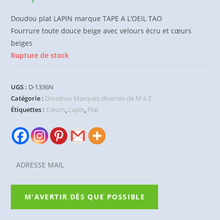
Doudou plat LAPIN marque TAPE A L’OEIL TAO
Fourrure toute douce beige avec velours écru et cœurs
beiges
Rupture de stock
UGS :
D-1336N
Catégorie :
Doudous Marques diverses de M à Z
Étiquettes :
Cœurs
,
Lapin
,
Plat