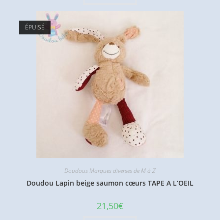
ÉPUISÉ
Doudous Marques diverses de M à Z
Doudou Lapin beige saumon cœurs TAPE A L’OEIL
21,50
€