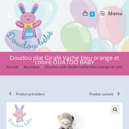
Skip
to
Menu
0
content
Doudou plat Girafe Vache bleu orange et
coloré OUATOO BABY
Accueil
>
Boutique
>
Doudou plat Girafe Vache bleu orange et color
Produit précédent
Produit suivant