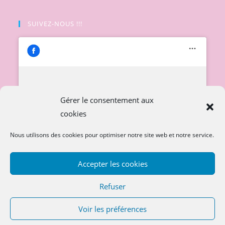
SUIVEZ-NOUS !!!
Cliquez pour accepter les cookies
Gérer le consentement aux
marketing et activer ce contenu
cookies
Nous utilisons des cookies pour optimiser notre site web et notre service.
Accepter les cookies
Refuser
Voir les préférences
Copyright 2026
sosdoudoubebe.com