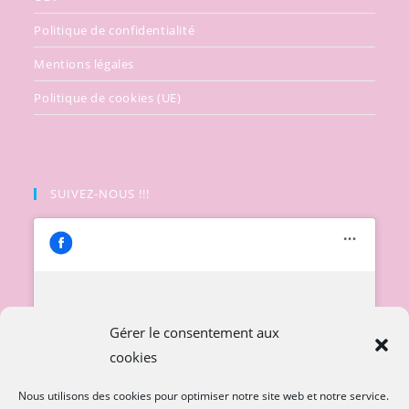
Politique de confidentialité
Mentions légales
Politique de cookies (UE)
SUIVEZ-NOUS !!!
Cliquez pour accepter les cookies
Gérer le consentement aux
marketing et activer ce contenu
cookies
Nous utilisons des cookies pour optimiser notre site web et notre service.