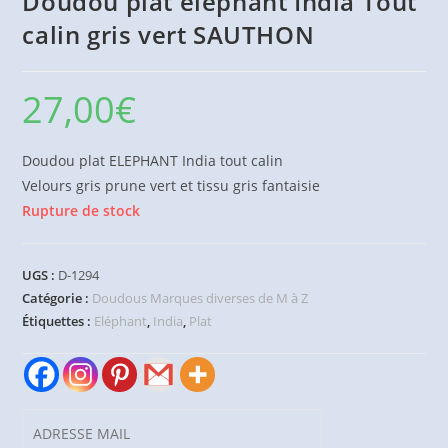
Doudou plat éléphant India Tout
calin gris vert SAUTHON
27,00
€
Doudou plat ELEPHANT India tout calin
Velours gris prune vert et tissu gris fantaisie
Rupture de stock
UGS :
D-1294
Catégorie :
Doudous Marques diverses de M à Z
Étiquettes :
Eléphant
,
India
,
Plat