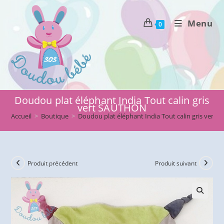
Skip
to
Menu
0
content
Doudou plat éléphant India Tout calin gris
vert SAUTHON
Accueil
>
Boutique
>
Doudou plat éléphant India Tout calin gris vert
Produit précédent
Produit suivant