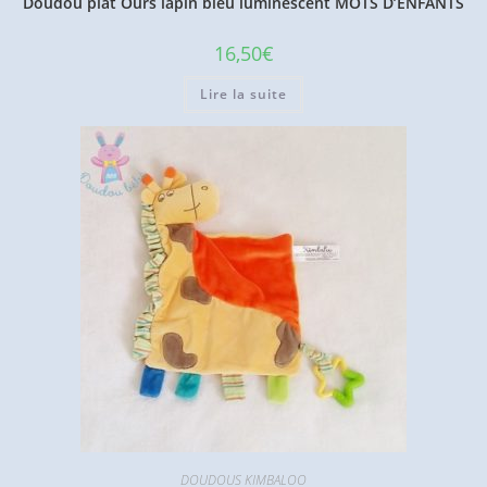
Doudou plat Ours lapin bleu luminescent MOTS D’ENFANTS
16,50
€
Lire la suite
DOUDOUS KIMBALOO