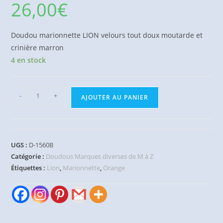
26,00
€
Doudou marionnette LION velours tout doux moutarde et
crinière marron
4 en stock
quantité
-
+
AJOUTER AU PANIER
de
Doudou
marionnette
Lion
UGS :
D-1560B
orange
Catégorie :
Doudous Marques diverses de M à Z
moutarde
Étiquettes :
Lion
,
Marionnette
,
Orange
marron
VERTBAUDET