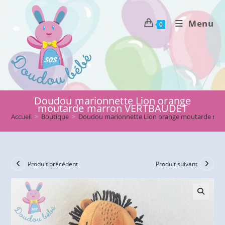
Skip
to
Menu
0
content
Doudou marionnette Lion orange
moutarde marron VERTBAUDET
Accueil
>
Boutique
>
Doudou marionnette Lion orange moutarde ma
Produit précédent
Produit suivant