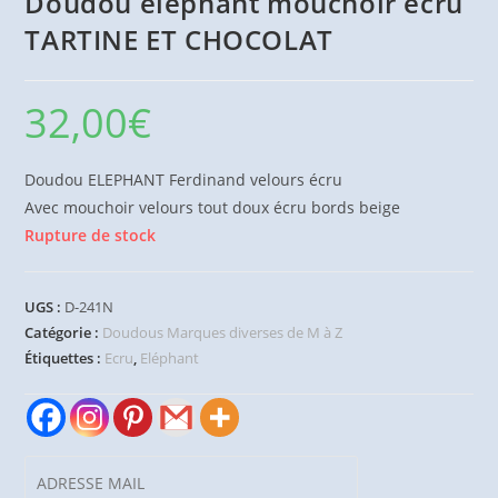
Doudou éléphant mouchoir écru
TARTINE ET CHOCOLAT
32,00
€
Doudou ELEPHANT Ferdinand velours écru
Avec mouchoir velours tout doux écru bords beige
Rupture de stock
UGS :
D-241N
Catégorie :
Doudous Marques diverses de M à Z
Étiquettes :
Ecru
,
Eléphant