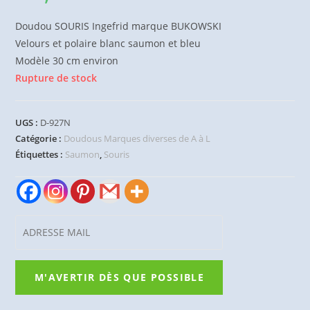
Doudou SOURIS Ingefrid marque BUKOWSKI
Velours et polaire blanc saumon et bleu
Modèle 30 cm environ
Rupture de stock
UGS :
D-927N
Catégorie :
Doudous Marques diverses de A à L
Étiquettes :
Saumon
,
Souris