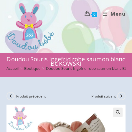
Skip
to
Menu
0
content
Doudou Souris Ingefrid robe saumon blanc
BUKOWSKI
Accueil
>
Boutique
>
Doudou Souris Ingefrid robe saumon blanc BU
Produit précédent
Produit suivant