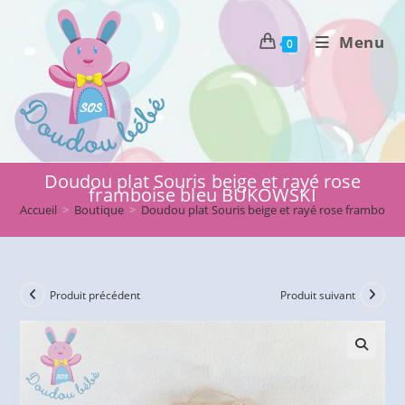
Skip
to
Menu
0
content
Doudou plat Souris beige et rayé rose
framboise bleu BUKOWSKI
Accueil
>
Boutique
>
Doudou plat Souris beige et rayé rose frambois
Produit précédent
Produit suivant