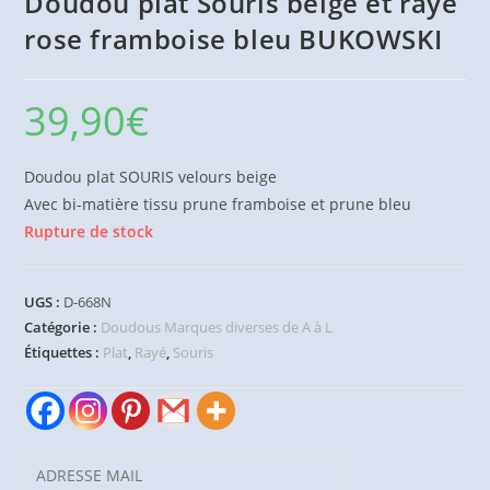
Doudou plat Souris beige et rayé
rose framboise bleu BUKOWSKI
39,90
€
Doudou plat SOURIS velours beige
Avec bi-matière tissu prune framboise et prune bleu
Rupture de stock
UGS :
D-668N
Catégorie :
Doudous Marques diverses de A à L
Étiquettes :
Plat
,
Rayé
,
Souris