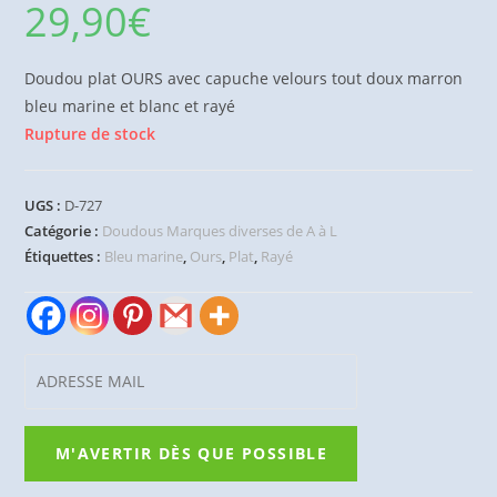
29,90
€
Doudou plat OURS avec capuche velours tout doux marron
bleu marine et blanc et rayé
Rupture de stock
UGS :
D-727
Catégorie :
Doudous Marques diverses de A à L
Étiquettes :
Bleu marine
,
Ours
,
Plat
,
Rayé