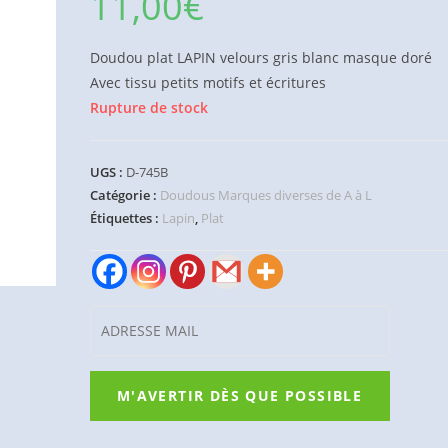
11,00
€
Doudou plat LAPIN velours gris blanc masque doré
Avec tissu petits motifs et écritures
Rupture de stock
UGS :
D-745B
Catégorie :
Doudous Marques diverses de A à L
Étiquettes :
Lapin
,
Plat