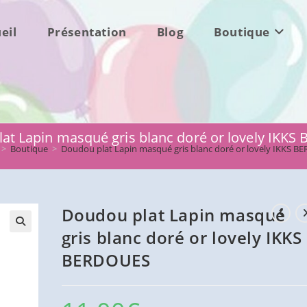
eil
Présentation
Blog
Boutique
at Lapin masqué gris blanc doré or lovely IKK
>
Boutique
>
Doudou plat Lapin masqué gris blanc doré or lovely IKKS 
Doudou plat Lapin masqué
gris blanc doré or lovely IKKS
BERDOUES