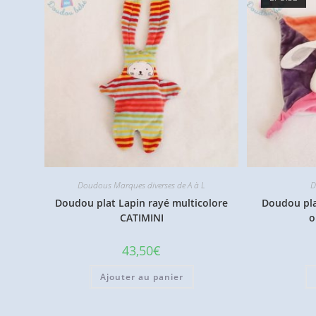
Doudous Marques diverses de A à L
D
Doudou plat Lapin rayé multicolore
Doudou pla
CATIMINI
o
43,50
€
Ajouter au panier