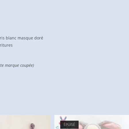
gris blanc masque doré
ritures
ette marque coupée)
ÉPUISÉ