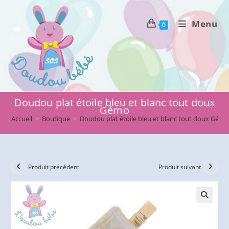
Skip
to
Menu
0
content
Doudou plat étoile bleu et blanc tout doux
Gémo
Accueil
>
Boutique
>
Doudou plat étoile bleu et blanc tout doux Gém
Produit précédent
Produit suivant