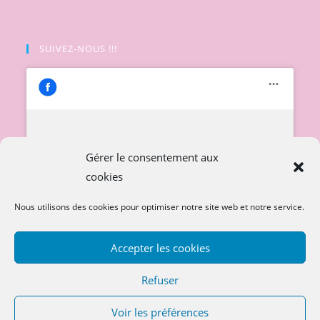
SUIVEZ-NOUS !!!
Cliquez pour accepter les cookies
Gérer le consentement aux
marketing et activer ce contenu
cookies
Nous utilisons des cookies pour optimiser notre site web et notre service.
Accepter les cookies
Refuser
Voir les préférences
Copyright 2026