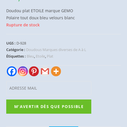
Doudou plat ETOILE marque GEMO
Polaire tout doux bleu velours blanc
Rupture de stock
UGS :
D-928
Catégorie :
Doudous Marques diverses de A à L
Étiquettes :
Bleu
,
Etoile
,
Plat