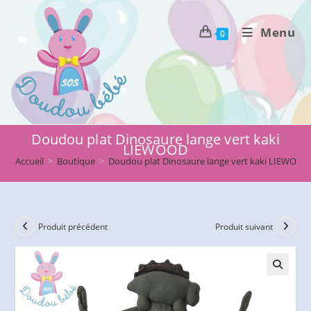
Skip
to
Menu
0
content
Doudou plat Dinosaure lange vert kaki
LIEWOOD
Accueil
>
Boutique
>
Doudou plat Dinosaure lange vert kaki LIEWOOD
Produit précédent
Produit suivant