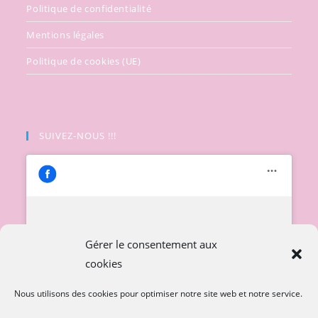
Politique de confidentialité
Mentions légales
Politique de cookies (UE)
SUIVEZ-NOUS !!!
Cliquez pour accepter les cookies
Gérer le consentement aux
marketing et activer ce contenu
cookies
Nous utilisons des cookies pour optimiser notre site web et notre service.