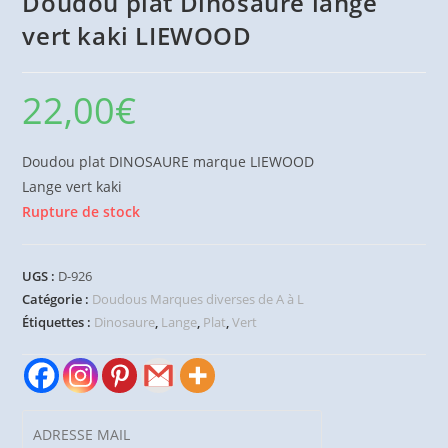
Doudou plat Dinosaure lange
vert kaki LIEWOOD
22,00
€
Doudou plat DINOSAURE marque LIEWOOD
Lange vert kaki
Rupture de stock
UGS :
D-926
Catégorie :
Doudous Marques diverses de A à L
Étiquettes :
Dinosaure
,
Lange
,
Plat
,
Vert