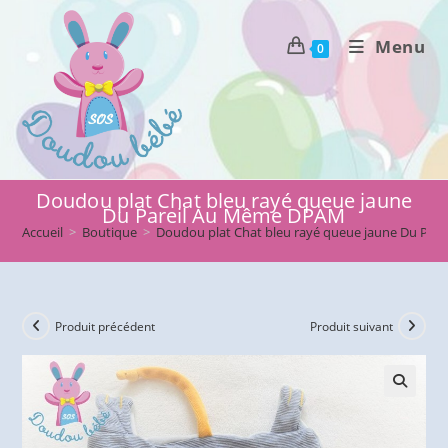
Skip
to
Menu
0
content
Doudou plat Chat bleu rayé queue jaune
Du Pareil Au Même DPAM
Accueil
>
Boutique
>
Doudou plat Chat bleu rayé queue jaune Du Pa
Produit précédent
Produit suivant