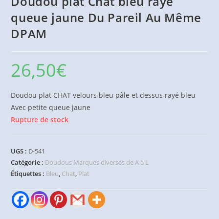
Doudou plat Chat bleu rayé
queue jaune Du Pareil Au Même
DPAM
26,50
€
Doudou plat CHAT velours bleu pâle et dessus rayé bleu
Avec petite queue jaune
Rupture de stock
UGS :
D-541
Catégorie :
Doudous Marques diverses de A à L
Étiquettes :
Bleu
,
Chat
,
Plat