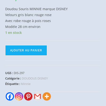
Doudou Souris MINNIE marque DISNEY
Velours gris blanc rouge rose
Avec robe rouge à pois roses
Modèle 28 cm environ
1 en stock
quantité
AJOUTER AU PANIER
de
Doudou
Souris
Minnie
UGS :
DIS-297
robe
Catégorie :
DOUDOUS DISNEY
rouge
Étiquette :
Minnie
pois
rose
28