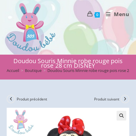
Skip
to
Menu
0
content
Doudou Souris Minnie robe rouge pois
rose 28 cm DISNEY
Accueil
>
Boutique
>
Doudou Souris Minnie robe rouge pois rose 28 
Produit précédent
Produit suivant