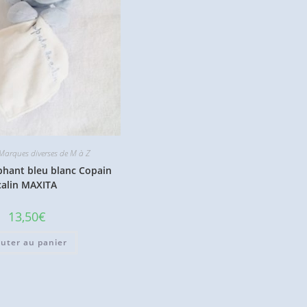
arques diverses de M à Z
hant bleu blanc Copain
calin MAXITA
13,50
€
outer au panier