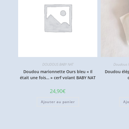
DOUDOUS BABY NAT
Doudous M
Doudou marionnette Ours bleu « Il
Doudou élép
était une fois… » cerf volant BABY NAT
24,90
€
Ajouter au panier
Aj