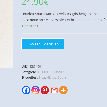
24,90
€
Doudou Souris MICKEY velours gris beige blanc et bl
Avec mouchoir velours bleu et brodé de petits motifs
1 en stock
quantité
AJOUTER AU PANIER
de
Doudou
Mickey
gris
UGS :
DIS-190
bleu
Catégorie :
DOUDOUS DISNEY
blanc
Étiquettes :
Bleu
,
Mickey
,
Souris
mouchoir
bleu
DISNEY
STORE