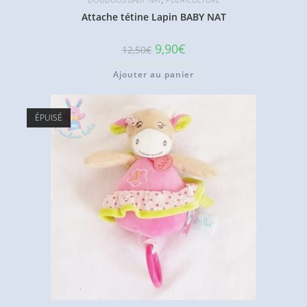
Attache tétine Lapin BABY NAT
Le
Le
9,90
€
12,50
€
prix
prix
initial
actuel
Ajouter au panier
était :
est :
12,50€.
9,90€.
ÉPUISÉ