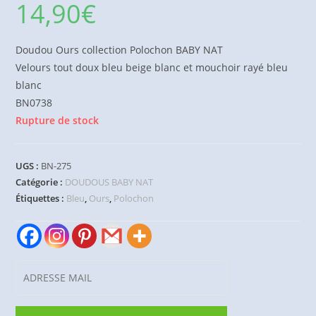
14,90
€
Doudou Ours collection Polochon BABY NAT
Velours tout doux bleu beige blanc et mouchoir rayé bleu
blanc
BN0738
Rupture de stock
UGS :
BN-275
Catégorie :
DOUDOUS BABY NAT
Étiquettes :
Bleu
,
Ours
,
Polochon