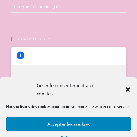
Politique de cookies (UE)
SUIVEZ-NOUS !!!
Cliquez pour accepter les cookies
Gérer le consentement aux
marketing et activer ce contenu
cookies
Nous utilisons des cookies pour optimiser notre site web et notre service.
Accepter les cookies