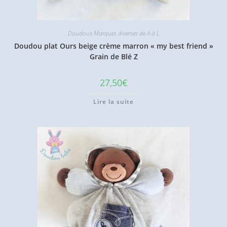
Doudous Marques diverses de A à L
Doudou plat Ours beige crème marron « my best friend »
Grain de Blé Z
27,50
€
Lire la suite