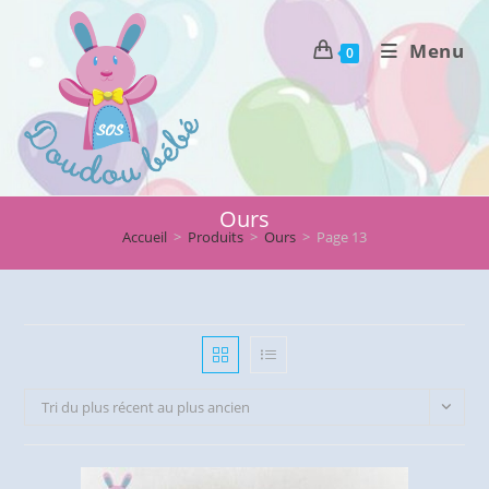
Skip
to
Menu
0
content
Ours
Accueil
>
Produits
>
Ours
>
Page 13
Tri du plus récent au plus ancien