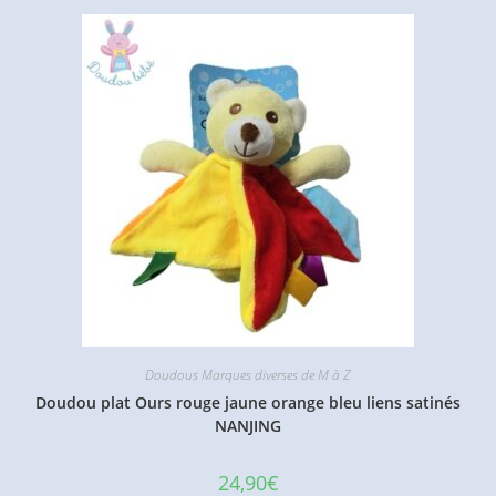
Doudous Marques diverses de M à Z
Doudou plat Ours rouge jaune orange bleu liens satinés
NANJING
24,90
€