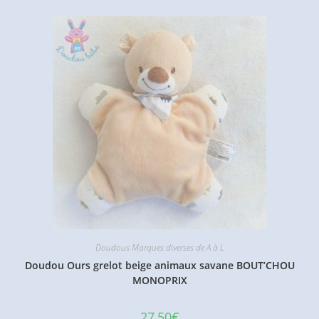
Doudous Marques diverses de A à L
Doudou Ours grelot beige animaux savane BOUT’CHOU
MONOPRIX
27,50
€