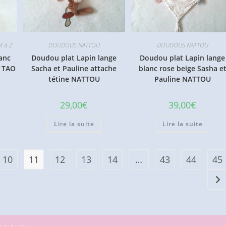
M à Z
DOUDOUS NATTOU
DOUDOUS NATTOU
anc
Doudou plat Lapin lange
Doudou plat Lapin lange
L TAO
Sacha et Pauline attache
blanc rose beige Sasha e
tétine NATTOU
Pauline NATTOU
29,00
€
39,00
€
Lire la suite
Lire la suite
10
11
12
13
14
…
43
44
45