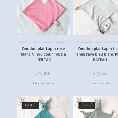
Doudous Marques diverses de M à Z
Doudous Marques diverses de 
Doudou plat Lapin rose
Doudou plat Lapin tis
blanc Ninou cœur Tape à
lange rayé bleu blanc P
l’Œil TAO
BATEAU
21,00
€
32,50
€
Lire la suite
Lire la suite
ÉPUISÉ
ÉPUISÉ