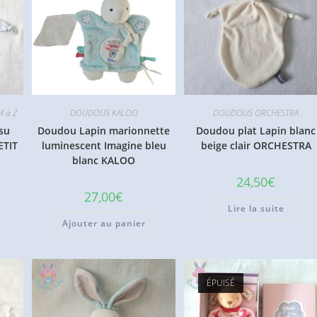
M à Z
DOUDOUS KALOO
DOUDOUS ORCHESTRA
su
Doudou Lapin marionnette
Doudou plat Lapin blanc
ETIT
luminescent Imagine bleu
beige clair ORCHESTRA
blanc KALOO
24,50
€
27,00
€
Lire la suite
Ajouter au panier
ÉPUISÉ