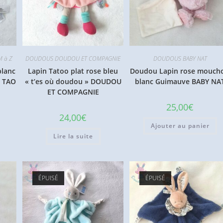
M à Z
DOUDOUS DOUDOU ET COMPAGNIE
DOUDOUS BABY NAT
blanc
Lapin Tatoo plat rose bleu
Doudou Lapin rose moucho
L TAO
« t’es où doudou » DOUDOU
blanc Guimauve BABY NA
ET COMPAGNIE
25,00
€
24,00
€
Ajouter au panier
Lire la suite
ÉPUISÉ
ÉPUISÉ