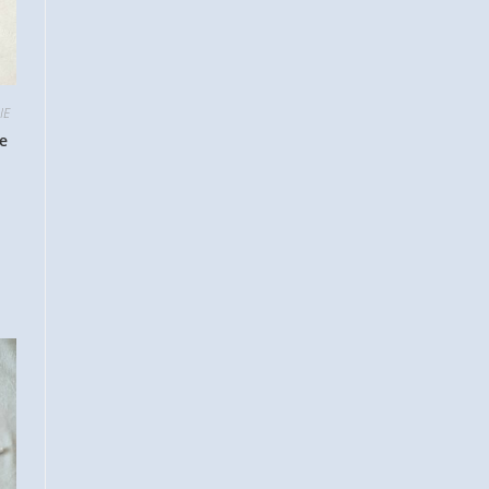
IE
ge