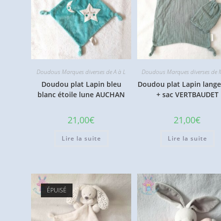
Doudous Marques diverses de A à L
Doudous Marques diverses de 
Doudou plat Lapin bleu
Doudou plat Lapin lange
blanc étoile lune AUCHAN
+ sac VERTBAUDET
21,00
€
21,00
€
Lire la suite
Lire la suite
ÉPUISÉ