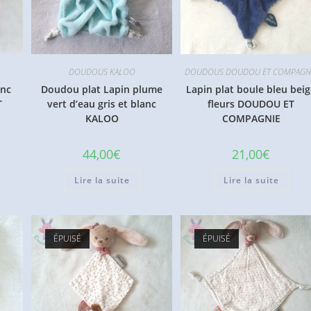
DOUDOUS KALOO
DOUDOUS DOUDOU ET COMPAGN
anc
Doudou plat Lapin plume
Lapin plat boule bleu bei
T
vert d’eau gris et blanc
fleurs DOUDOU ET
KALOO
COMPAGNIE
44,00
€
21,00
€
Lire la suite
Lire la suite
ÉPUISÉ
ÉPUISÉ