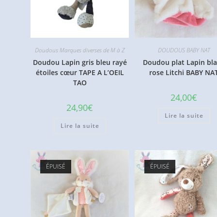
Doudous Marques diverses de M à Z
DOUDOUS BABY NAT
Doudou Lapin gris bleu rayé
Doudou plat Lapin bl
étoiles cœur TAPE A L’OEIL
rose Litchi BABY NA
TAO
24,00
€
24,90
€
Lire la suite
Lire la suite
ÉPUISÉ
ÉPUISÉ