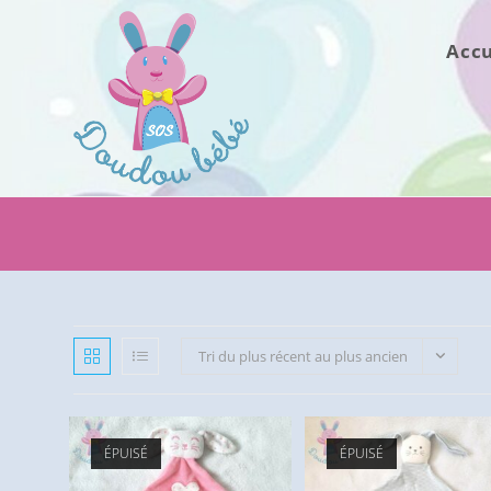
Skip
to
Accu
content
Tri du plus récent au plus ancien
ÉPUISÉ
ÉPUISÉ