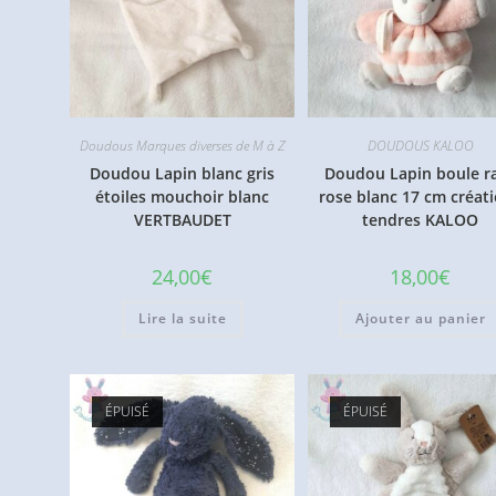
Doudous Marques diverses de M à Z
DOUDOUS KALOO
Doudou Lapin blanc gris
Doudou Lapin boule r
étoiles mouchoir blanc
rose blanc 17 cm créat
VERTBAUDET
tendres KALOO
24,00
€
18,00
€
Lire la suite
Ajouter au panier
ÉPUISÉ
ÉPUISÉ