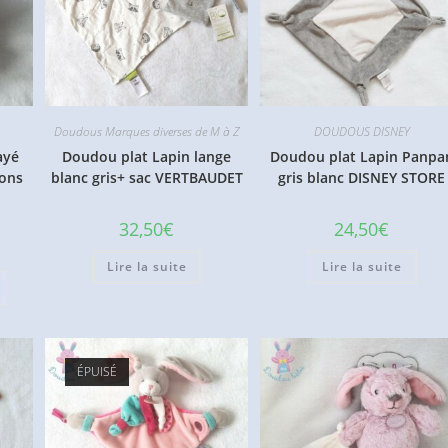
Doudous Marques diverses de M à Z
DOUDOUS DISNEY
ayé
Doudou plat Lapin lange
Doudou plat Lapin Panpa
ions
blanc gris+ sac VERTBAUDET
gris blanc DISNEY STORE
32,50
€
24,50
€
Lire la suite
Lire la suite
ÉPUISÉ