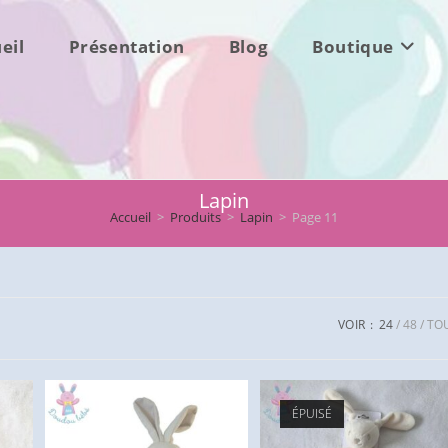
eil
Présentation
Blog
Boutique
Lapin
Accueil
>
Produits
>
Lapin
>
Page 11
VOIR :
24
48
TO
ÉPUISÉ