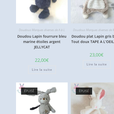
Doudous Marques diverses de A à L
Doudous Marques diverses de 
Doudou Lapin fourrure bleu
Doudou plat Lapin gris 
marine étoiles argent
Tout doux TAPE A L’OEI
JELLYCAT
23,00
€
22,00
€
Lire la suite
Lire la suite
ÉPUISÉ
ÉPUISÉ