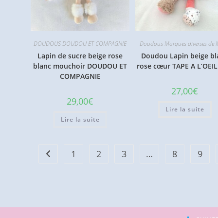
DOUDOUS DOUDOU ET COMPAGNIE
Doudous Marques diverses de 
Lapin de sucre beige rose
Doudou Lapin beige bl
blanc mouchoir DOUDOU ET
rose cœur TAPE A L’OEI
COMPAGNIE
27,00
€
29,00
€
Lire la suite
Lire la suite
1
2
3
…
8
9