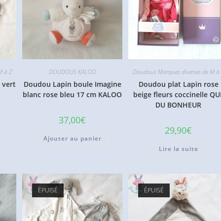
M à Z
DOUDOUS KALOO
Doudous Marques diverses de M à
 vert
Doudou Lapin boule Imagine
Doudou plat Lapin rose
blanc rose bleu 17 cm KALOO
beige fleurs coccinelle QU
DU BONHEUR
37,00
€
29,90
€
Ajouter au panier
Lire la suite
ÉPUISÉ
ÉPUISÉ