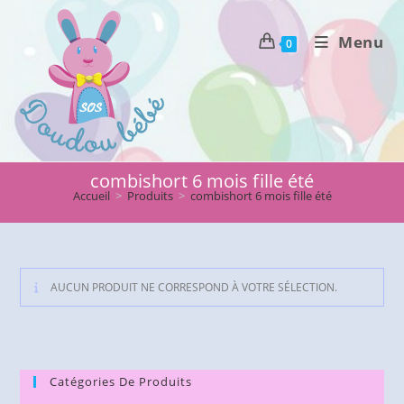
Skip
to
Menu
0
content
combishort 6 mois fille été
Accueil
>
Produits
>
combishort 6 mois fille été
AUCUN PRODUIT NE CORRESPOND À VOTRE SÉLECTION.
Catégories De Produits