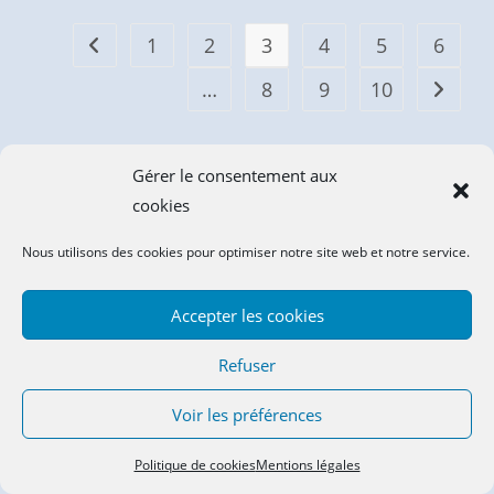
1
2
3
4
5
6
…
8
9
10
Catégories De Produits
Gérer le consentement aux
cookies
CARTE CADEAU
NOEL C'EST LA FETE
Nous utilisons des cookies pour optimiser notre site web et notre service.
DOUDOUS
DOUDOUS AUCHAN
Accepter les cookies
DOUDOUS BABY NAT
DOUDOUS BENGY
Refuser
DOUDOUS COROLLE
Voir les préférences
DOUDOUS DISNEY
DOUDOUS DIVERS
Politique de cookies
Mentions légales
DOUDOUS DOUDOU ET COMPAGNIE