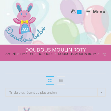
Skip
to
Menu
0
content
DOUDOUS MOULIN ROTY
Accueil
>
Produits
>
DOUDOUS
>
DOUDOUS MOULIN ROTY
>
Page 3
Tri du plus récent au plus ancien