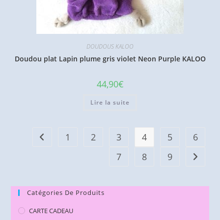
DOUDOUS KALOO
Doudou plat Lapin plume gris violet Neon Purple KALOO
44,90
€
Lire la suite
1
2
3
4
5
6
7
8
9
Catégories De Produits
CARTE CADEAU