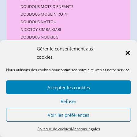
DOUDOUS MOTS D'ENFANTS
DOUDOUS MOULIN ROTY
DOUDOUS NATTOU
NICOTOY SIMBA KIABI
DOUDOUS NOUKIE'S
DOUDOUS OBAIBI
Gérer le consentement aux
DOUDOUS ORCHESTRA
cookies
DOUDOUS POMMETTE
DOUDOUS SERGENT MAJOR
Nous utilisons des cookies pour optimiser notre site web et notre service.
DOUDOUS SUCRE D'ORGE
DOUDOUS TEX BABY
Accepter les cookies
JOUETS BEBE 1ER AGE
Refuser
PUERICULTURE
VETEMENTS BEBE
Voir les préférences
Politique de cookies
Mentions légales