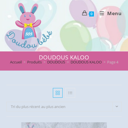
Skip
to
Menu
0
content
DOUDOUS KALOO
Accueil
>
Produits
>
DOUDOUS
>
DOUDOUS KALOO
>
Page 4
Tri du plus récent au plus ancien