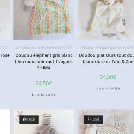
M à Z
Doudous Marques diverses de M à Z
Doudous Marques diverses de M à
 rose
Doudou éléphant gris blanc
Doudou plat Ours tout do
bleu mouchoir motif vagues
blanc doré or Tom & Zoé
SHIMA
24,50
€
24,50
€
Lire la suite
Lire la suite
ÉPUISÉ
ÉPUISÉ