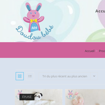
Skip
to
Accu
content
Accueil
>
Prod
Tri du plus récent au plus ancien
ÉPUISÉ