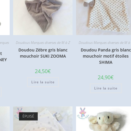
rques
Doudous Marques diverses de M à Z
Doudous Marques diverses de M à
Doudou Zèbre gris blanc
Doudou Panda gris blanc
t
mouchoir SUKI ZOOMA
mouchoir motif étoiles
SNEY
SHIMA
24,50
€
24,90
€
Lire la suite
Lire la suite
ÉPUISÉ