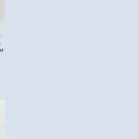
 Z
e
OM