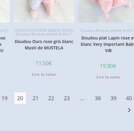
M à Z
DOUDOUS KLORANE BEBISOL MUSTI
,
Doudous Marques diverses de M à
Doudous Marques diverses de M à Z
ose
Doudou plat Lapin rose e
Doudou Ours rose gris blanc
s
blanc Very Important Bab
Musti de MUSTELA
OU
VIB
11,50
€
19,90
€
Lire la suite
Lire la suite
19
20
21
22
23
…
38
39
40