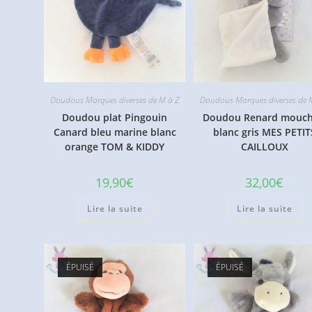
Doudous Marques diverses de M à Z
Doudous Marques diverses de 
Doudou plat Pingouin
Doudou Renard mouch
Canard bleu marine blanc
blanc gris MES PETIT
orange TOM & KIDDY
CAILLOUX
19,90
€
32,00
€
Lire la suite
Lire la suite
ÉPUISÉ
ÉPUISÉ