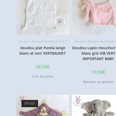
Doudous Marques diverses de M à Z
Doudous Marques diverses de 
Doudou plat Panda lange
Doudou Lapin mouchoir
blanc et noir VERTBAUDET
blanc gris VIB VERY
IMPORTANT BABY
28,50
€
19,90
€
Lire la suite
Ajouter au panier
ÉPUISÉ