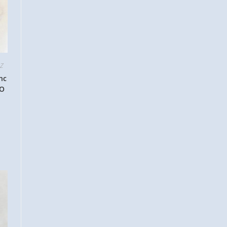
 Z
nc
CO