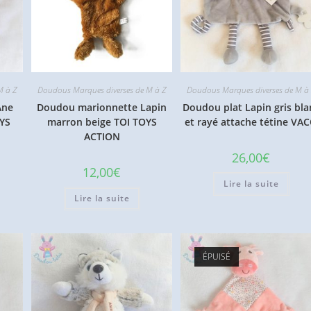
M à Z
Doudous Marques diverses de M à Z
Doudous Marques diverses de M à
Ane
Doudou marionnette Lapin
Doudou plat Lapin gris bla
OYS
marron beige TOI TOYS
et rayé attache tétine VA
ACTION
26,00
€
12,00
€
Lire la suite
Lire la suite
ÉPUISÉ