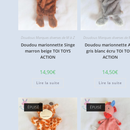
Doudous Marques diverses de M à Z
Doudous Marques diverses de 
Doudou marionnette Singe
Doudou marionnette 
marron beige TOI TOYS
gris blanc écru TOI T
ACTION
ACTION
14,90
€
14,50
€
Lire la suite
Lire la suite
ÉPUISÉ
ÉPUISÉ