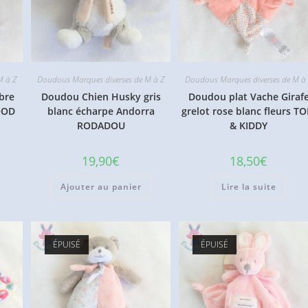
M à Z
Doudous Marques diverses de M à Z
Doudous Marques diverses de M à
bre
Doudou Chien Husky gris
Doudou plat Vache Giraf
OOD
blanc écharpe Andorra
grelot rose blanc fleurs T
RODADOU
& KIDDY
19,90
€
18,50
€
Ajouter au panier
Lire la suite
ÉPUISÉ
ÉPUISÉ