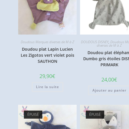
Doudous Marques diverses de M à Z
DOUDOUS DISNEY
,
Doudous Ma
diverses de M à Z
Doudou plat Lapin Lucien
Doudou plat éléphan
Les Zigotos vert violet pois
Dumbo gris étoiles DI
SAUTHON
PRIMARK
29,90
€
24,00
€
Lire la suite
Ajouter au panier
ÉPUISÉ
ÉPUISÉ