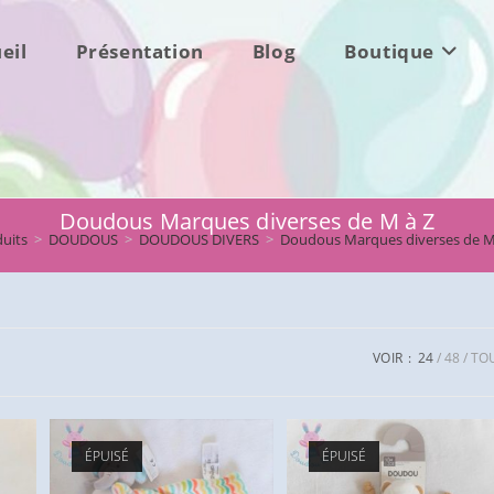
eil
Présentation
Blog
Boutique
Doudous Marques diverses de M à Z
uits
>
DOUDOUS
>
DOUDOUS DIVERS
>
Doudous Marques diverses de M
VOIR :
24
48
TO
ÉPUISÉ
ÉPUISÉ