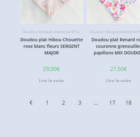
Doudous Marques diverses de M à Z
Doudous Marques diverses de 
Doudou plat Hibou Chouette
Doudou plat Renard r
rose blanc fleurs SERGENT
couronne grenouille
MAJOR
papillons MIX DOUD
29,00
€
27,50
€
Lire la suite
Lire la suite
1
2
3
…
17
18