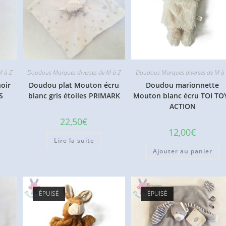
M à Z
Doudous Marques diverses de M à Z
Doudous Marques diverses de M à
oir
Doudou plat Mouton écru
Doudou marionnette
S
blanc gris étoiles PRIMARK
Mouton blanc écru TOI TO
ACTION
22,50
€
12,00
€
Lire la suite
Ajouter au panier
ÉPUISÉ
ÉPUISÉ