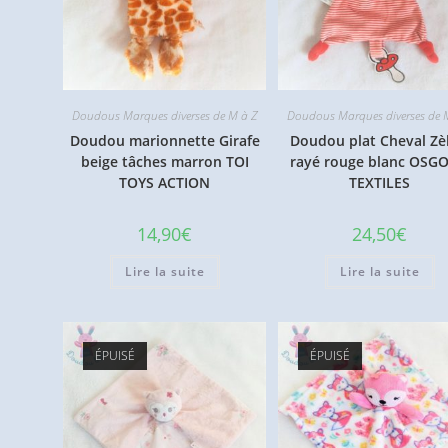
Doudous Marques diverses de M à Z
Doudous Marques diverses de 
Doudou marionnette Girafe
Doudou plat Cheval Zè
beige tâches marron TOI
rayé rouge blanc OSG
TOYS ACTION
TEXTILES
14,90
€
24,50
€
Lire la suite
Lire la suite
ÉPUISÉ
ÉPUISÉ