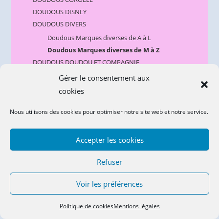
DOUDOUS DISNEY
DOUDOUS DIVERS
Doudous Marques diverses de A à L
Doudous Marques diverses de M à Z
DOUDOUS DOUDOU ET COMPAGNIE
DOUDOUS DOUKIDOU
Gérer le consentement aux
DOUDOUS DPAM Du Pareil Au Même
cookies
DOUDOUS GIPSY
DOUDOUS HISTOIRE D'OURS
Nous utilisons des cookies pour optimiser notre site web et notre service.
DOUDOUS KALOO
DOUDOUS KIMBALOO
Accepter les cookies
DOUDOUS KLORANE BEBISOL MUSTI
DOUDOUS LES CHATOUNETS
Refuser
DOUDOUS LES DEGLINGOS
Voir les préférences
DOUDOUS MOTS D'ENFANTS
DOUDOUS MOULIN ROTY
Politique de cookies
Mentions légales
DOUDOUS NATTOU