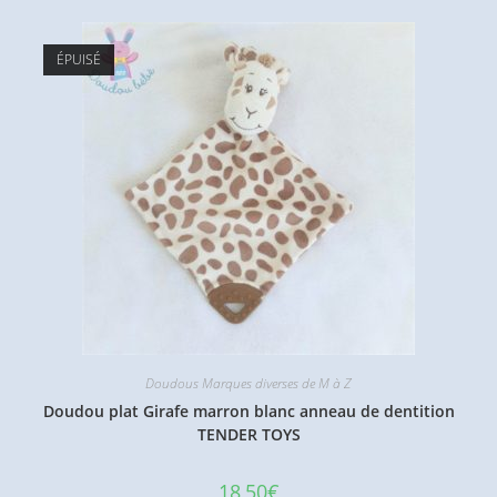
ÉPUISÉ
Doudous Marques diverses de M à Z
Doudou plat Girafe marron blanc anneau de dentition
TENDER TOYS
18,50
€