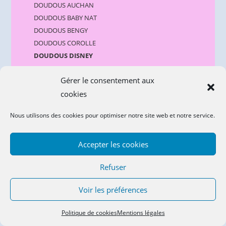
DOUDOUS AUCHAN
DOUDOUS BABY NAT
DOUDOUS BENGY
DOUDOUS COROLLE
DOUDOUS DISNEY
DOUDOUS DIVERS
Gérer le consentement aux
DOUDOUS DOUDOU ET COMPAGNIE
DOUDOUS DOUKIDOU
cookies
DOUDOUS DPAM Du Pareil Au Même
Nous utilisons des cookies pour optimiser notre site web et notre service.
DOUDOUS GIPSY
DOUDOUS HISTOIRE D'OURS
Accepter les cookies
DOUDOUS KALOO
DOUDOUS KIMBALOO
Refuser
DOUDOUS KLORANE BEBISOL MUSTI
DOUDOUS LES CHATOUNETS
Voir les préférences
DOUDOUS LES DEGLINGOS
DOUDOUS MOTS D'ENFANTS
Politique de cookies
Mentions légales
DOUDOUS MOULIN ROTY