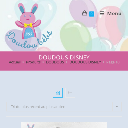
Skip
to
Menu
0
content
DOUDOUS DISNEY
Accueil
>
Produits
>
DOUDOUS
>
DOUDOUS DISNEY
>
Page 10
Tri du plus récent au plus ancien