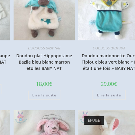
DOUDOUS BABY NAT
DOUDOUS BABY NAT
taupe
Doudou plat Hippopotame
Doudou marionnette Our
NAT
Bazile bleu blanc marron
Tipioux bleu vert blanc « I
étoiles BABY NAT
était une fois » BABY NA
18,00
€
29,00
€
Lire la suite
Lire la suite
ÉPUISÉ