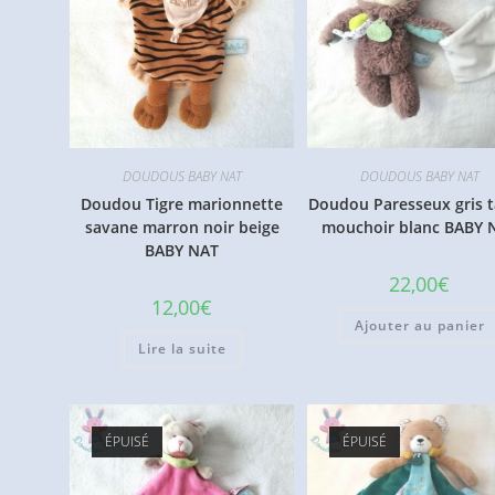
DOUDOUS BABY NAT
DOUDOUS BABY NAT
Doudou Tigre marionnette
Doudou Paresseux gris 
savane marron noir beige
mouchoir blanc BABY 
BABY NAT
22,00
€
12,00
€
Ajouter au panier
Lire la suite
ÉPUISÉ
ÉPUISÉ