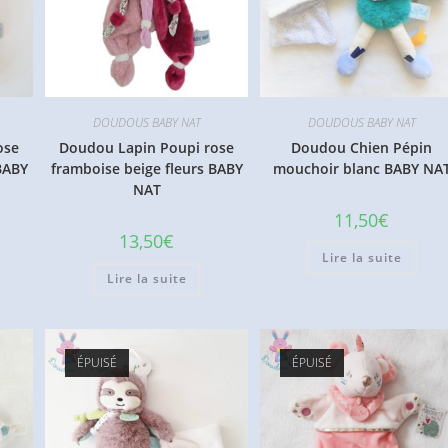
DOUDOUS BABY NAT
DOUDOUS BABY NAT
ose
Doudou Lapin Poupi rose
Doudou Chien Pépin
BABY
framboise beige fleurs BABY
mouchoir blanc BABY NA
NAT
11,50
€
13,50
€
Lire la suite
Lire la suite
ÉPUISÉ
ÉPUISÉ