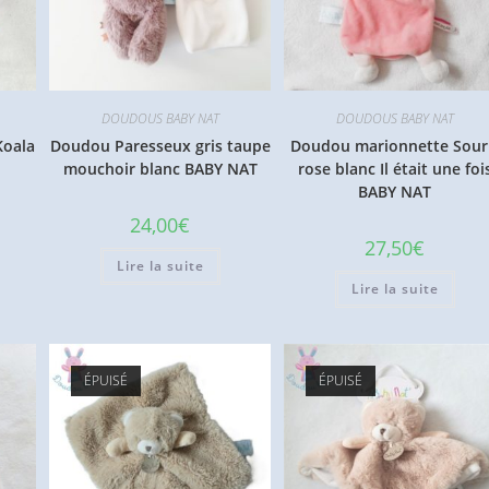
DOUDOUS BABY NAT
DOUDOUS BABY NAT
Koala
Doudou Paresseux gris taupe
Doudou marionnette Sour
mouchoir blanc BABY NAT
rose blanc Il était une foi
BABY NAT
24,00
€
27,50
€
Lire la suite
Lire la suite
ÉPUISÉ
ÉPUISÉ