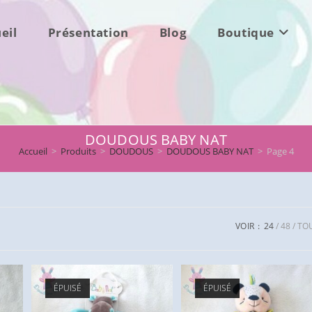
eil
Présentation
Blog
Boutique
DOUDOUS BABY NAT
Accueil
>
Produits
>
DOUDOUS
>
DOUDOUS BABY NAT
>
Page 4
VOIR :
24
48
TO
ÉPUISÉ
ÉPUISÉ