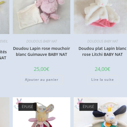
EVEIL
DOUDOUS BABY NAT
DOUDOUS BABY NAT
Doudou Lapin rose mouchoir
Doudou plat Lapin blanc
ités
blanc Guimauve BABY NAT
rose Litchi BABY NAT
 NAT
25,00
€
24,00
€
Ajouter au panier
Lire la suite
ÉPUISÉ
ÉPUISÉ