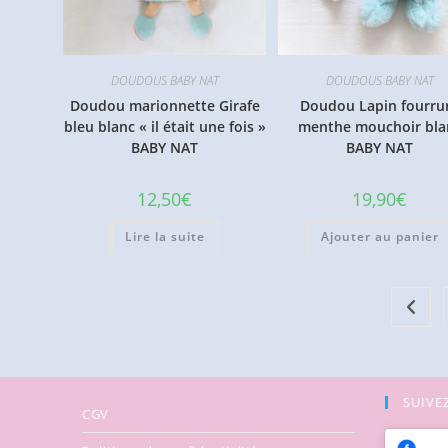
DOUDOUS BABY NAT
DOUDOUS BABY NAT
Doudou marionnette Girafe
Doudou Lapin fourru
bleu blanc « il était une fois »
menthe mouchoir bla
BABY NAT
BABY NAT
12,50
€
19,90
€
Lire la suite
Ajouter au panier
SUIVEZ
CGV