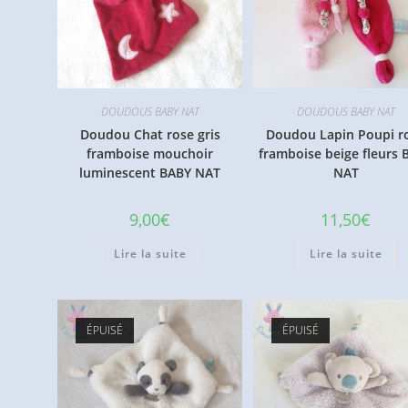
DOUDOUS BABY NAT
DOUDOUS BABY NAT
Doudou Chat rose gris
Doudou Lapin Poupi r
framboise mouchoir
framboise beige fleurs 
luminescent BABY NAT
NAT
9,00
€
11,50
€
Lire la suite
Lire la suite
ÉPUISÉ
ÉPUISÉ