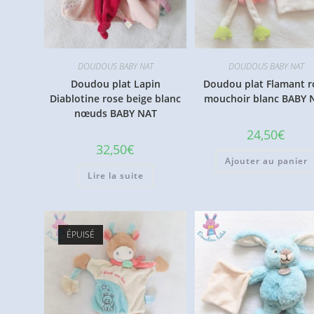
DOUDOUS BABY NAT
DOUDOUS BABY NAT
Doudou plat Lapin
Doudou plat Flamant r
Diablotine rose beige blanc
mouchoir blanc BABY 
nœuds BABY NAT
24,50
€
32,50
€
Ajouter au panier
Lire la suite
ÉPUISÉ