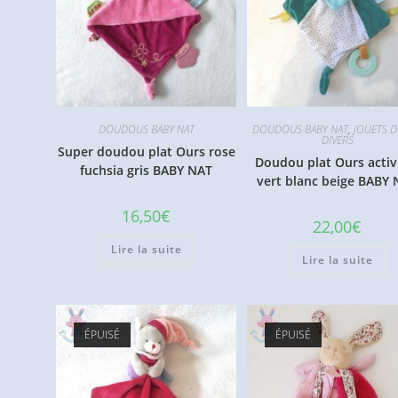
DOUDOUS BABY NAT
DOUDOUS BABY NAT
,
JOUETS D'
DIVERS
Super doudou plat Ours rose
Doudou plat Ours activ
fuchsia gris BABY NAT
vert blanc beige BABY
16,50
€
22,00
€
Lire la suite
Lire la suite
ÉPUISÉ
ÉPUISÉ