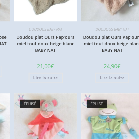
DOUDOUS BABY NAT
DOUDOUS BABY NAT
ose
Doudou plat Ours Pap’ours
Doudou plat Ours Pap’our
NAT
miel tout doux beige blanc
miel tout doux beige blan
BABY NAT
BABY NAT
21,00
€
24,90
€
Lire la suite
Lire la suite
ÉPUISÉ
ÉPUISÉ