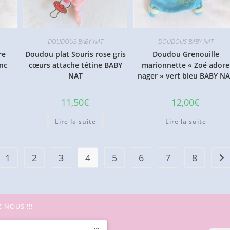
DOUDOUS BABY NAT
DOUDOUS BABY NAT
re
Doudou plat Souris rose gris
Doudou Grenouille
nc
cœurs attache tétine BABY
marionnette « Zoé adore
NAT
nager » vert bleu BABY N
11,50
€
12,00
€
Lire la suite
Lire la suite
1
2
3
4
5
6
7
8
-NOUS !!!